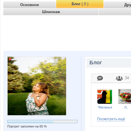
Блог
( 0 )
Основное
Др
Шпионаж
Блог
34
*Меланья
7L
Посмотреть ещё
Портрет заполнен на 65 %