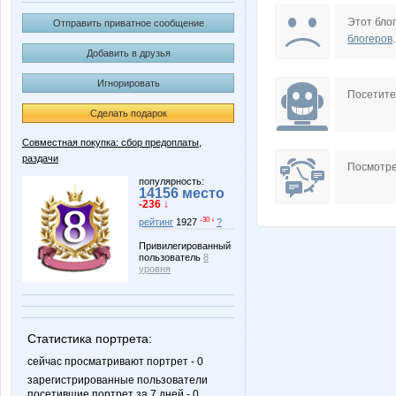
Barbra
BooK-as
Этот блог
Отправить приватное сообщение
блогеров
.
Добавить в друзья
Игнорировать
Enny-de-SerKo
Forseti
Посетит
Сделать подарок
Совместная покупка: сбор предоплаты,
раздачи
KissNet
LanaN
Посмотре
популярность:
14156 место
-236 ↓
-30 ↓
рейтинг
1927
?
Mora
N@T@
Привилегированный
пользователь
8
уровня
Natalya2907
Natus
Статистика портрета:
сейчас просматривают портрет - 0
зарегистрированные пользователи
посетившие портрет за 7 дней - 0